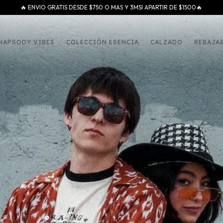
🔥 ENVIO GRATIS DESDE $750 O MAS Y 3MSI APARTIR DE $1500🔥
HAPSODY VIBES
COLECCIÓN ESENCIA
CALZADO
REBAJA
 ¡Suscribite y recibí todas nuestras novedades!