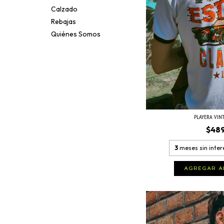
Calzado
Rebajas
Quiénes Somos
PLAYERA VINT
$48
3
meses sin inte
AGREGAR A