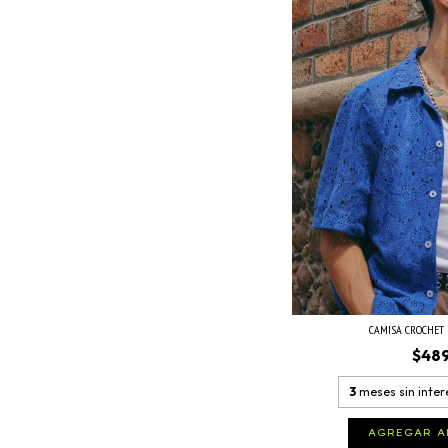
CAMISA CROCHET 
$48
3
meses sin inte
AGREGAR A