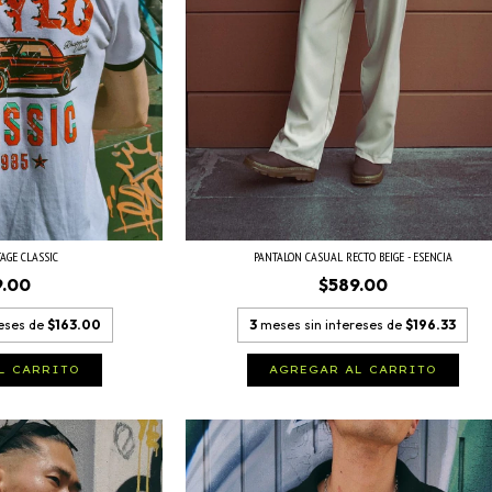
AGE CLASSIC
PANTALON CASUAL RECTO BEIGE - ESENCIA
9.00
$589.00
reses de
$163.00
3
meses sin intereses de
$196.33
L CARRITO
AGREGAR AL CARRITO