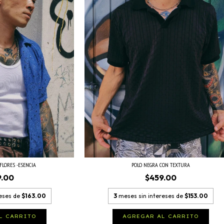
POLO NEGRA CON TEXTURA
FLORES -ESENCIA
$459.00
9.00
3
meses sin intereses de
$153.00
reses de
$163.00
AGREGAR AL CARRITO
L CARRITO