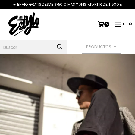
🔥 ENVIO GRATIS DESDE $750 O MAS Y 3MSI APARTIR DE $1500🔥
MENÚ
0
PRODUCTOS