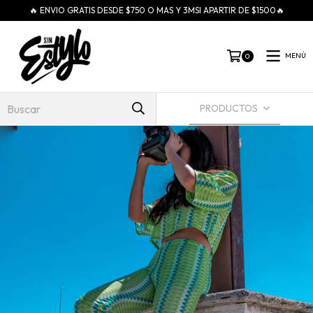
🔥 ENVIO GRATIS DESDE $750 O MAS Y 3MSI APARTIR DE $1500🔥
MENÚ
0
PRODUCTOS