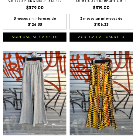
SUÉTER CROP CON GORRO CHITA GRIS T.R
FALDA CORTA CHITA GRIS AFELPADA T.R
$379.00
$319.00
3
meses sin intereses de
3
meses sin intereses de
$126.33
$106.33
AGREGAR AL CARRITO
AGREGAR AL CARRITO