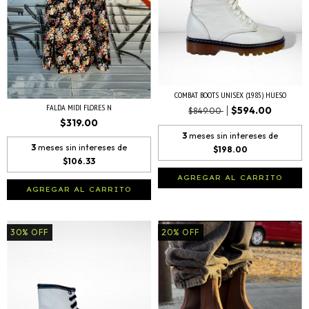
COMBAT BOOTS UNISEX (1985) HUESO
FALDA MIDI FLORES N
$594.00
$849.00
$319.00
3
meses sin intereses de
3
meses sin intereses de
$198.00
$106.33
AGREGAR AL CARRITO
AGREGAR AL CARRITO
30
%
OFF
20
%
OFF