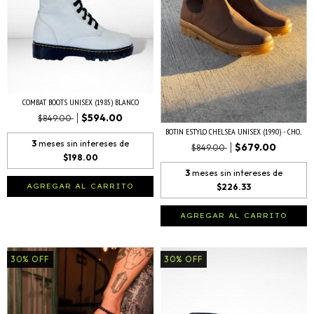
COMBAT BOOTS UNISEX (1985) BLANCO
$594.00
$849.00
BOTIN ESTYLO CHELSEA UNISEX (1990) - CHO...
3
meses sin intereses de
$679.00
$849.00
$198.00
3
meses sin intereses de
$226.33
AGREGAR AL CARRITO
AGREGAR AL CARRITO
30
%
OFF
30
%
OFF