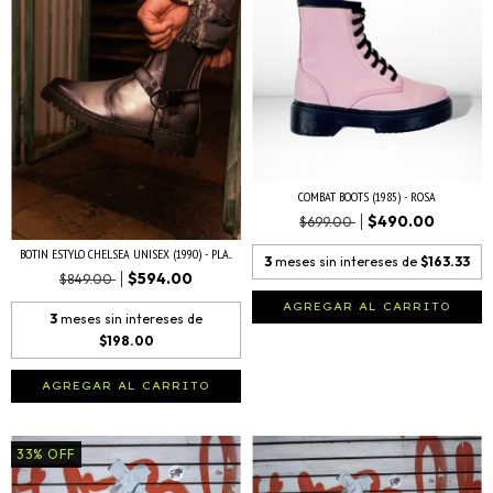
COMBAT BOOTS (1985) - ROSA
$490.00
$699.00
BOTIN ESTYLO CHELSEA UNISEX (1990) - PLA...
3
meses sin intereses de
$163.33
$594.00
$849.00
AGREGAR AL CARRITO
3
meses sin intereses de
$198.00
AGREGAR AL CARRITO
33
%
OFF