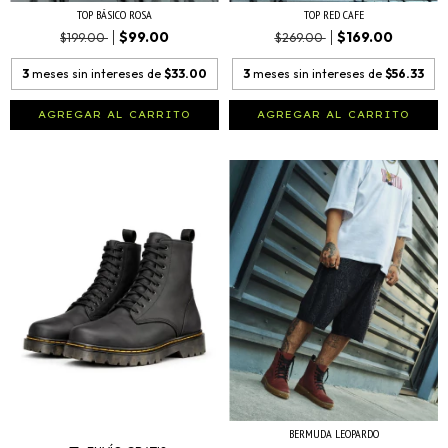
TOP BÁSICO ROSA
TOP RED CAFE
$99.00
$169.00
$199.00
$269.00
3
meses sin intereses de
$33.00
3
meses sin intereses de
$56.33
AGREGAR AL CARRITO
AGREGAR AL CARRITO
BERMUDA LEOPARDO