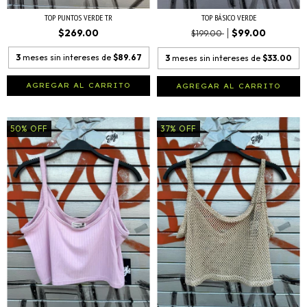
TOP PUNTOS VERDE T.R
TOP BÁSICO VERDE
$269.00
$99.00
$199.00
3
meses sin intereses de
$89.67
3
meses sin intereses de
$33.00
AGREGAR AL CARRITO
AGREGAR AL CARRITO
50
%
OFF
37
%
OFF