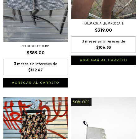
FALDA CORTA LEOPARDO CAFE
$319.00
3
meses sin intereses de
SHORT VERANO GRIS
$106.33
$389.00
AGREGAR AL CARRITO
3
meses sin intereses de
$129.67
AGREGAR AL CARRITO
30
%
OFF