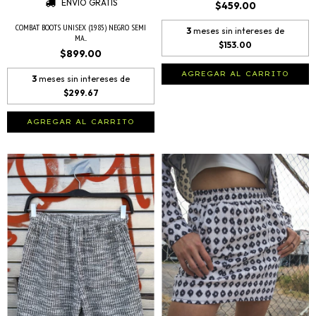
ENVÍO GRATIS
$459.00
COMBAT BOOTS UNISEX (1985) NEGRO SEMI
3
meses sin intereses de
MA...
$153.00
$899.00
AGREGAR AL CARRITO
3
meses sin intereses de
$299.67
AGREGAR AL CARRITO