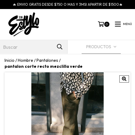
🔥 ENVIO GRATIS DESDE $750 O MAS Y 3MSI APARTIR DE $1500🔥
MENÚ
0
PRODUCTOS
Inicio
/
Hombre
/
Pantalones
/
pantalon corte recto mezclilla verde