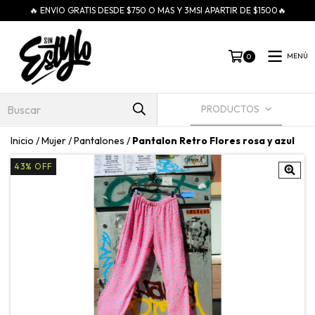
🔥 ENVIO GRATIS DESDE $750 O MAS Y 3MSI APARTIR DE $1500🔥
MENÚ
0
PRODUCTOS
Inicio
/
Mujer
/
Pantalones
/
Pantalon Retro Flores rosa y azul
43
%
OFF